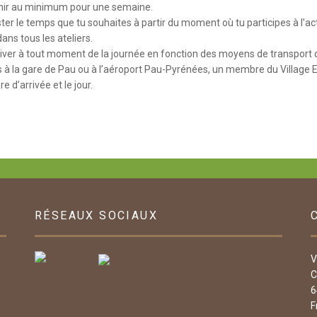
nir au minimum pour une semaine.
ter le temps que tu souhaites à partir du moment où tu participes à l’a
ans tous les ateliers.
iver à tout moment de la journée en fonction des moyens de transport qu
ves à la gare de Pau ou à l’aéroport Pau-Pyrénées, un membre du Villag
re d’arrivée et le jour.
RÉSEAUX SOCIAUX
V
C
6
F